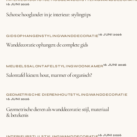
16 JUNI 2026
Schotse hooglander in je interieur: stylingtips
16 JUNI 2026
GIDS
OPHANGEN
STYLING
WANDDECORATIE
Wanddecoratie ophangen: de complete gids
16 JUNI 2026
MEUBELS
SALONTAFEL
STYLING
WOONKAMER
Salontafel kiezen: hout, marmer of organisch?
GEOMETRISCHE DIEREN
HOUT
STYLING
WANDDECORATIE
16 JUNI 2026
Geometrische dieren als wanddecoratie: stijl, materiaal
& betekenis
16 JUNI 2026
INTERIEURSTIJL
STYLING
WANDDECORATIE