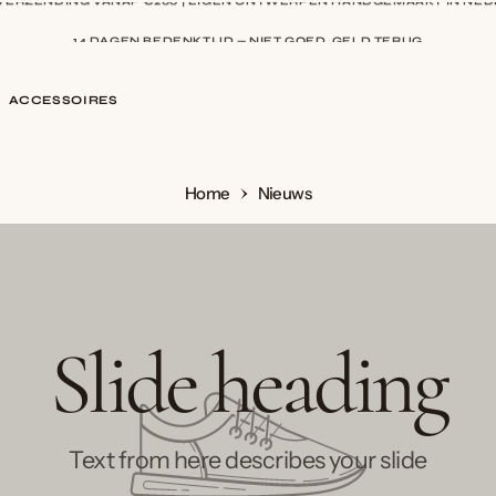
14 DAGEN BEDENKTIJD — NIET GOED, GELD TERUG
9,5 BIJ WEBWINKELKEUR — BEOORDEELD DOOR HONDERDEN KLANTE
ACCESSOIRES
Home
Nieuws
Slide heading
Text from here describes your slide