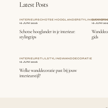
Latest Posts
INTERIEUR
SCHOTSE HOOGLANDER
STYLING
GIDS
WANDDE
OPH
16 JUNI 2026
16 JUNI 20
Schotse hooglander in je interieur:
Wanddecor
stylingtips
gids
INTERIEURSTIJL
STYLING
WANDDECORATIE
16 JUNI 2026
Welke wanddecoratie past bij jouw
interieurstijl?