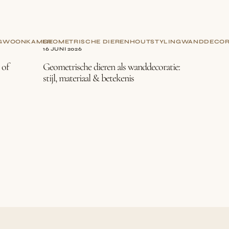
G
WOONKAMER
GEOMETRISCHE DIEREN
HOUT
STYLING
WANDDECOR
16 JUNI 2026
 of
Geometrische dieren als wanddecoratie:
stijl, materiaal & betekenis