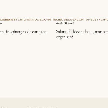
CORATIE
ANGEN
STYLING
WANDDECORATIE
MEUBELS
SALONTAFEL
STYLIN
26
16 JUNI 2026
atie ophangen: de complete
Salontafel kiezen: hout, marmer
organisch?