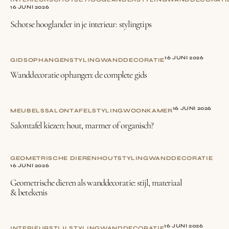
16 JUNI 2026
Schotse hooglander in je interieur: stylingtips
16 JUNI 2026
GIDS
OPHANGEN
STYLING
WANDDECORATIE
Wanddecoratie ophangen: de complete gids
16 JUNI 2026
MEUBELS
SALONTAFEL
STYLING
WOONKAMER
Salontafel kiezen: hout, marmer of organisch?
GEOMETRISCHE DIEREN
HOUT
STYLING
WANDDECORATIE
16 JUNI 2026
Geometrische dieren als wanddecoratie: stijl, materiaal
& betekenis
16 JUNI 2026
INTERIEURSTIJL
STYLING
WANDDECORATIE