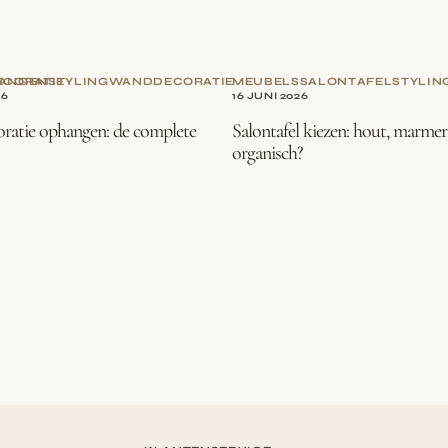
CORATIE
ANGEN
STYLING
WANDDECORATIE
MEUBELS
SALONTAFEL
STYLIN
26
16 JUNI 2026
atie ophangen: de complete
Salontafel kiezen: hout, marmer
organisch?