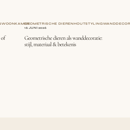
G
WOONKAMER
GEOMETRISCHE DIEREN
HOUT
STYLING
WANDDECOR
16 JUNI 2026
 of
Geometrische dieren als wanddecoratie:
stijl, materiaal & betekenis