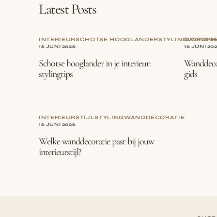
Latest Posts
INTERIEUR
SCHOTSE HOOGLANDER
STYLING
GIDS
WANDDE
OPH
16 JUNI 2026
16 JUNI 20
Schotse hooglander in je interieur:
Wanddecor
stylingtips
gids
INTERIEURSTIJL
STYLING
WANDDECORATIE
16 JUNI 2026
Welke wanddecoratie past bij jouw
interieurstijl?