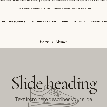
14 DAGEN BEDENKTIJD — NIET GOED, GELD TERUG
9,5 BIJ WEBWINKELKEUR — BEOORDEELD DOOR HONDERDEN KLANTE
ACCESSOIRES
VLOERKLEDEN
VERLICHTING
WANDREK
Home
Nieuws
Slide heading
Text from here describes your slide