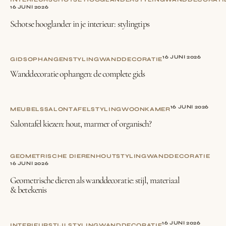
16 JUNI 2026
Schotse hooglander in je interieur: stylingtips
16 JUNI 2026
GIDS
OPHANGEN
STYLING
WANDDECORATIE
Wanddecoratie ophangen: de complete gids
16 JUNI 2026
MEUBELS
SALONTAFEL
STYLING
WOONKAMER
Salontafel kiezen: hout, marmer of organisch?
GEOMETRISCHE DIEREN
HOUT
STYLING
WANDDECORATIE
16 JUNI 2026
Geometrische dieren als wanddecoratie: stijl, materiaal
& betekenis
16 JUNI 2026
INTERIEURSTIJL
STYLING
WANDDECORATIE