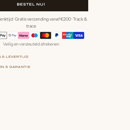
voor
BESTEL NU!
ische
Geometrische
en
Vuurtoren
nktijd · Gratis verzending vanaf €200 · Track &
Texel
trace
Veilig en versleuteld afrekenen
 & LEVERTIJD
 & LEVERTIJD
N & GARANTIE
N & GARANTIE