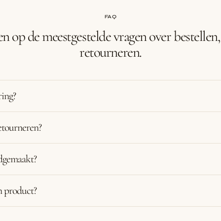
FAQ
 op de meestgestelde vragen over bestellen, 
retourneren.
ring?
etourneren?
ndgemaakt?
n product?