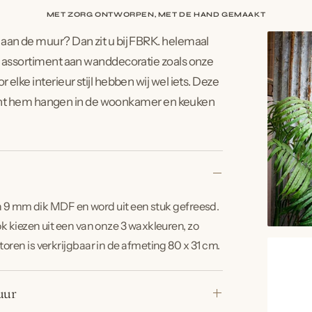
MET ZORG ONTWORPEN, MET DE HAND GEMAAKT
aan de muur? Dan zit u bij FBRK. helemaal
d assortiment aan wanddecoratie zoals onze
elke interieur stijl hebben wij wel iets. Deze
u kunt hem hangen in de woonkamer en keuken
9 mm dik MDF en word uit een stuk gefreesd.
ok kiezen uit een van onze 3 waxkleuren, zo
toren is verkrijgbaar in de afmeting 80 x 31 cm.
uur