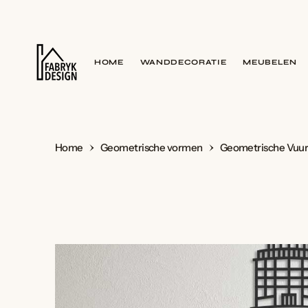
I
N
H
O
U
D
HOME
WANDDECORATIE
MEUBELEN
Home
Geometrische vormen
Geometrische Vuur
G
A
N
A
A
R
I
N
H
O
U
D