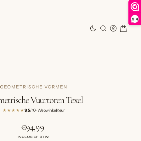
9,4
GEOMETRISCHE VORMEN
etrische Vuurtoren Texel
★★★★★
9,5
/10 · WebwinkelKeur
€94,99
Normale
prijs
INCLUSIEF BTW.