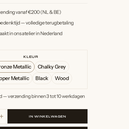
rzending vanaf €200 (NL & BE)
edenktijd — volledige terugbetaling
t in ons atelier in Nederland
KLEUR
Open
ronze Metallic
Chalky Grey
media
Variant
Variant
2
per Metallic
Black
Wood
uitverkocht
uitverkocht
in
Variant
Variant
Variant
of
of
galerijweergave
uitverkocht
uitverkocht
uitverkocht
niet
niet
d — verzending binnen 3 tot 10 werkdagen
of
of
of
beschikbaar
beschikbaar
niet
niet
niet
beschikbaar
beschikbaar
beschikbaar
IN WINKELWAGEN
Verhoog
aantal