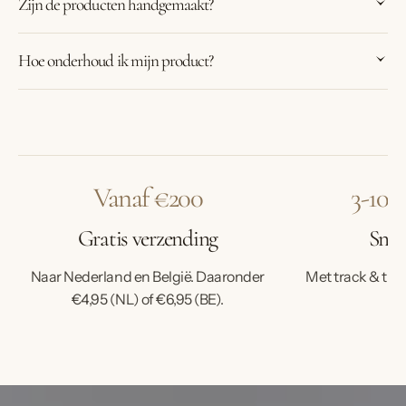
Zijn de producten handgemaakt?
Hoe onderhoud ik mijn product?
Vanaf €200
3-10 
Gratis verzending
Snell
Naar Nederland en België. Daaronder
Met track & trac
€4,95 (NL) of €6,95 (BE).
ve