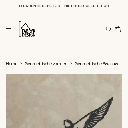
I
N
14 DAGEN BEDENKTIJD — NIET GOED, GELD TERUG
H
O
U
9,5 BIJ WEBWINKELKEUR — BEOORDEELD DOOR HONDERDEN
D
KLANTEN
Home
Geometrische vormen
Geometrische Swallow
G
A
N
A
A
R
I
N
H
O
U
D