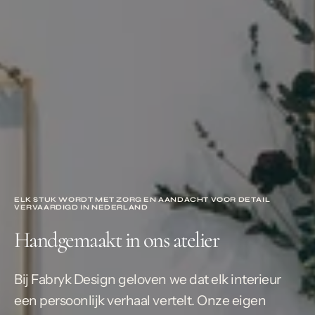
ELK STUK WORDT MET ZORG EN AANDACHT VOOR DETAIL
VERVAARDIGD IN NEDERLAND
Handgemaakt in ons atelier
Bij Fabryk Design geloven we dat elk interieur
een persoonlijk verhaal vertelt. Onze eigen