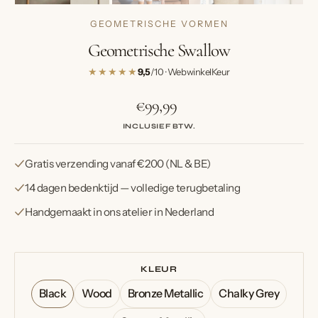
GEOMETRISCHE VORMEN
Geometrische Swallow
★★★★★
9,5
/10 · WebwinkelKeur
€99,99
Normale
prijs
INCLUSIEF BTW.
Gratis verzending vanaf €200 (NL & BE)
14 dagen bedenktijd — volledige terugbetaling
Handgemaakt in ons atelier in Nederland
KLEUR
Black
Wood
Bronze Metallic
Chalky Grey
Variant
Variant
Variant
Variant