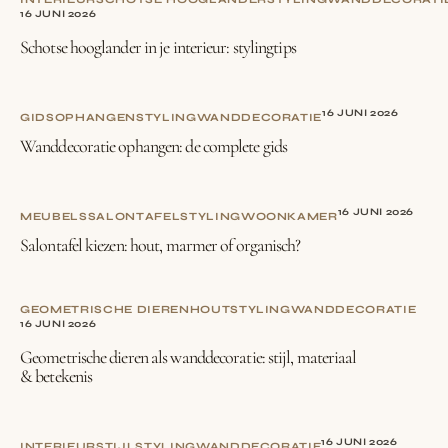
16 JUNI 2026
Schotse hooglander in je interieur: stylingtips
16 JUNI 2026
GIDS
OPHANGEN
STYLING
WANDDECORATIE
Wanddecoratie ophangen: de complete gids
16 JUNI 2026
MEUBELS
SALONTAFEL
STYLING
WOONKAMER
Salontafel kiezen: hout, marmer of organisch?
GEOMETRISCHE DIEREN
HOUT
STYLING
WANDDECORATIE
16 JUNI 2026
Geometrische dieren als wanddecoratie: stijl, materiaal
& betekenis
16 JUNI 2026
INTERIEURSTIJL
STYLING
WANDDECORATIE