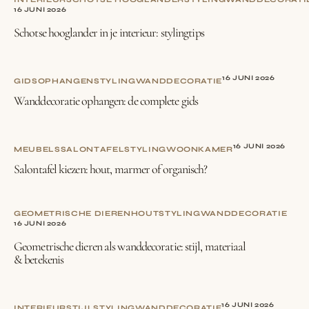
16 JUNI 2026
Schotse hooglander in je interieur: stylingtips
16 JUNI 2026
GIDS
OPHANGEN
STYLING
WANDDECORATIE
Wanddecoratie ophangen: de complete gids
16 JUNI 2026
MEUBELS
SALONTAFEL
STYLING
WOONKAMER
Salontafel kiezen: hout, marmer of organisch?
GEOMETRISCHE DIEREN
HOUT
STYLING
WANDDECORATIE
16 JUNI 2026
Geometrische dieren als wanddecoratie: stijl, materiaal
& betekenis
16 JUNI 2026
INTERIEURSTIJL
STYLING
WANDDECORATIE