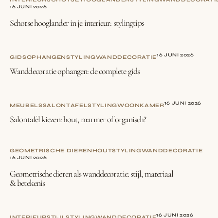
16 JUNI 2026
Schotse hooglander in je interieur: stylingtips
16 JUNI 2026
GIDS
OPHANGEN
STYLING
WANDDECORATIE
Wanddecoratie ophangen: de complete gids
16 JUNI 2026
MEUBELS
SALONTAFEL
STYLING
WOONKAMER
Salontafel kiezen: hout, marmer of organisch?
GEOMETRISCHE DIEREN
HOUT
STYLING
WANDDECORATIE
16 JUNI 2026
Geometrische dieren als wanddecoratie: stijl, materiaal
& betekenis
16 JUNI 2026
INTERIEURSTIJL
STYLING
WANDDECORATIE