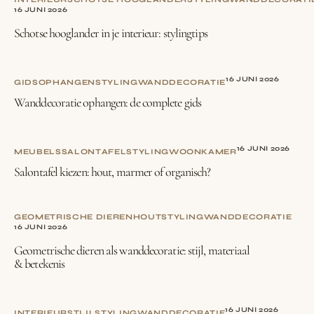
16 JUNI 2026
Schotse hooglander in je interieur: stylingtips
16 JUNI 2026
GIDS
OPHANGEN
STYLING
WANDDECORATIE
Wanddecoratie ophangen: de complete gids
16 JUNI 2026
MEUBELS
SALONTAFEL
STYLING
WOONKAMER
Salontafel kiezen: hout, marmer of organisch?
GEOMETRISCHE DIEREN
HOUT
STYLING
WANDDECORATIE
16 JUNI 2026
Geometrische dieren als wanddecoratie: stijl, materiaal
& betekenis
16 JUNI 2026
INTERIEURSTIJL
STYLING
WANDDECORATIE