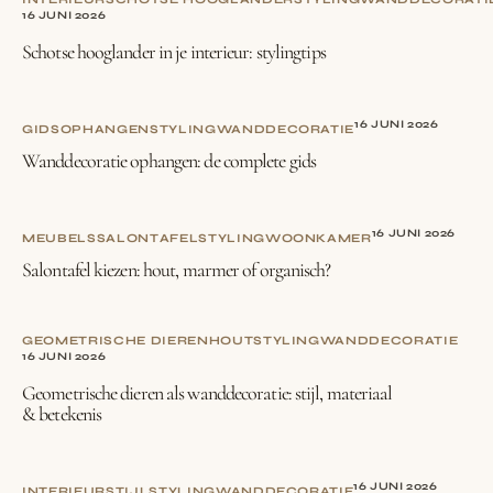
16 JUNI 2026
Schotse hooglander in je interieur: stylingtips
16 JUNI 2026
GIDS
OPHANGEN
STYLING
WANDDECORATIE
Wanddecoratie ophangen: de complete gids
16 JUNI 2026
MEUBELS
SALONTAFEL
STYLING
WOONKAMER
Salontafel kiezen: hout, marmer of organisch?
GEOMETRISCHE DIEREN
HOUT
STYLING
WANDDECORATIE
16 JUNI 2026
Geometrische dieren als wanddecoratie: stijl, materiaal
& betekenis
16 JUNI 2026
INTERIEURSTIJL
STYLING
WANDDECORATIE