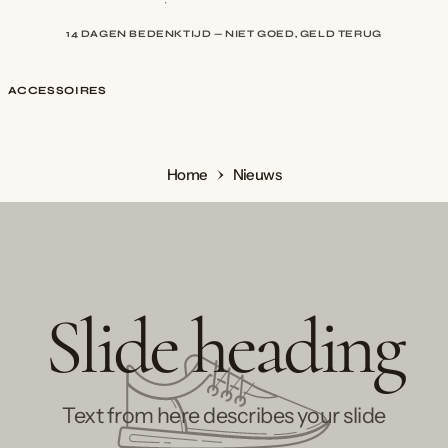
14 DAGEN BEDENKTIJD — NIET GOED, GELD TERUG
9,5 BIJ WEBWINKELKEUR — BEOORDEELD DOOR HONDERDEN KLANTE
ACCESSOIRES
Home
Nieuws
Slide heading
Text from here describes your slide