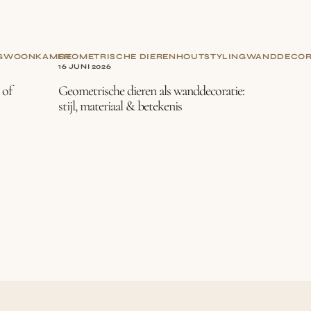
G
WOONKAMER
GEOMETRISCHE DIEREN
HOUT
STYLING
WANDDECOR
16 JUNI 2026
 of
Geometrische dieren als wanddecoratie:
stijl, materiaal & betekenis