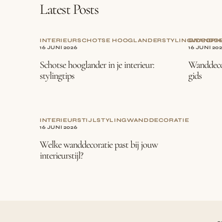
Latest Posts
INTERIEUR
SCHOTSE HOOGLANDER
STYLING
GIDS
WANDDE
OPH
16 JUNI 2026
16 JUNI 20
Schotse hooglander in je interieur:
Wanddecor
stylingtips
gids
INTERIEURSTIJL
STYLING
WANDDECORATIE
16 JUNI 2026
Welke wanddecoratie past bij jouw
interieurstijl?