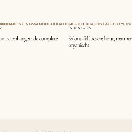
CORATIE
ANGEN
STYLING
WANDDECORATIE
MEUBELS
SALONTAFEL
STYLIN
26
16 JUNI 2026
atie ophangen: de complete
Salontafel kiezen: hout, marmer
organisch?