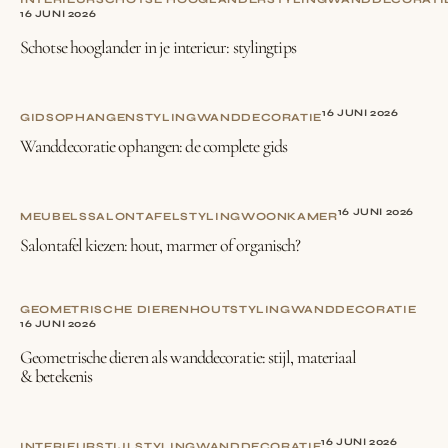
16 JUNI 2026
Schotse hooglander in je interieur: stylingtips
16 JUNI 2026
GIDS
OPHANGEN
STYLING
WANDDECORATIE
Wanddecoratie ophangen: de complete gids
16 JUNI 2026
MEUBELS
SALONTAFEL
STYLING
WOONKAMER
Salontafel kiezen: hout, marmer of organisch?
GEOMETRISCHE DIEREN
HOUT
STYLING
WANDDECORATIE
16 JUNI 2026
Geometrische dieren als wanddecoratie: stijl, materiaal
& betekenis
16 JUNI 2026
INTERIEURSTIJL
STYLING
WANDDECORATIE