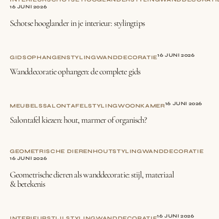
16 JUNI 2026
Schotse hooglander in je interieur: stylingtips
16 JUNI 2026
GIDS
OPHANGEN
STYLING
WANDDECORATIE
Wanddecoratie ophangen: de complete gids
16 JUNI 2026
MEUBELS
SALONTAFEL
STYLING
WOONKAMER
Salontafel kiezen: hout, marmer of organisch?
GEOMETRISCHE DIEREN
HOUT
STYLING
WANDDECORATIE
16 JUNI 2026
Geometrische dieren als wanddecoratie: stijl, materiaal
& betekenis
16 JUNI 2026
INTERIEURSTIJL
STYLING
WANDDECORATIE