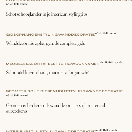
16 JUNI 2026
Schotse hooglander in je interieur: stylingtips
16 JUNI 2026
GIDS
OPHANGEN
STYLING
WANDDECORATIE
Wanddecoratie ophangen: de complete gids
16 JUNI 2026
MEUBELS
SALONTAFEL
STYLING
WOONKAMER
Salontafel kiezen: hout, marmer of organisch?
GEOMETRISCHE DIEREN
HOUT
STYLING
WANDDECORATIE
16 JUNI 2026
Geometrische dieren als wanddecoratie: stijl, materiaal
& betekenis
16 JUNI 2026
INTERIEURSTIJL
STYLING
WANDDECORATIE