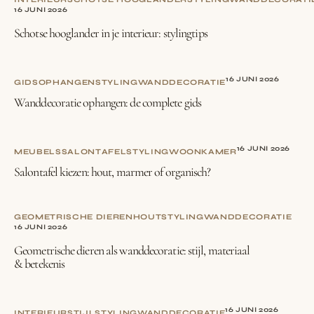
16 JUNI 2026
Schotse hooglander in je interieur: stylingtips
16 JUNI 2026
GIDS
OPHANGEN
STYLING
WANDDECORATIE
Wanddecoratie ophangen: de complete gids
16 JUNI 2026
MEUBELS
SALONTAFEL
STYLING
WOONKAMER
Salontafel kiezen: hout, marmer of organisch?
GEOMETRISCHE DIEREN
HOUT
STYLING
WANDDECORATIE
16 JUNI 2026
Geometrische dieren als wanddecoratie: stijl, materiaal
& betekenis
16 JUNI 2026
INTERIEURSTIJL
STYLING
WANDDECORATIE