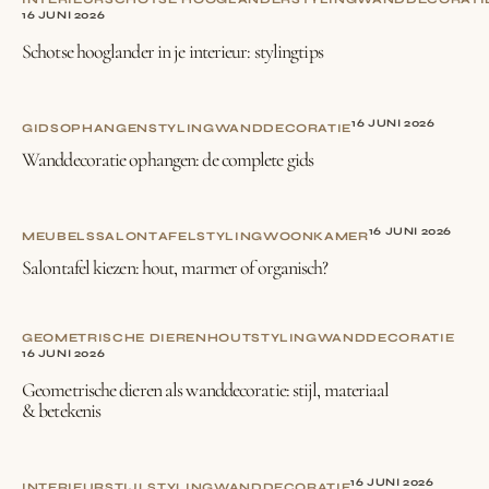
16 JUNI 2026
Schotse hooglander in je interieur: stylingtips
16 JUNI 2026
GIDS
OPHANGEN
STYLING
WANDDECORATIE
Wanddecoratie ophangen: de complete gids
16 JUNI 2026
MEUBELS
SALONTAFEL
STYLING
WOONKAMER
Salontafel kiezen: hout, marmer of organisch?
GEOMETRISCHE DIEREN
HOUT
STYLING
WANDDECORATIE
16 JUNI 2026
Geometrische dieren als wanddecoratie: stijl, materiaal
& betekenis
16 JUNI 2026
INTERIEURSTIJL
STYLING
WANDDECORATIE