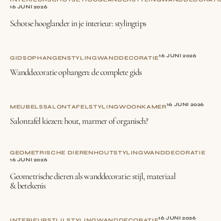
16 JUNI 2026
Schotse hooglander in je interieur: stylingtips
16 JUNI 2026
GIDS
OPHANGEN
STYLING
WANDDECORATIE
Wanddecoratie ophangen: de complete gids
16 JUNI 2026
MEUBELS
SALONTAFEL
STYLING
WOONKAMER
Salontafel kiezen: hout, marmer of organisch?
GEOMETRISCHE DIEREN
HOUT
STYLING
WANDDECORATIE
16 JUNI 2026
Geometrische dieren als wanddecoratie: stijl, materiaal
& betekenis
16 JUNI 2026
INTERIEURSTIJL
STYLING
WANDDECORATIE