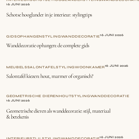
16 JUNI 2026
Schotse hooglander in je interieur: stylingtips
16 JUNI 2026
GIDS
OPHANGEN
STYLING
WANDDECORATIE
Wanddecoratie ophangen: de complete gids
16 JUNI 2026
MEUBELS
SALONTAFEL
STYLING
WOONKAMER
Salontafel kiezen: hout, marmer of organisch?
GEOMETRISCHE DIEREN
HOUT
STYLING
WANDDECORATIE
16 JUNI 2026
Geometrische dieren als wanddecoratie: stijl, materiaal
& betekenis
16 JUNI 2026
INTERIEURSTIJL
STYLING
WANDDECORATIE