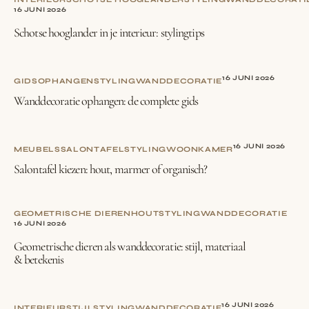
16 JUNI 2026
Schotse hooglander in je interieur: stylingtips
16 JUNI 2026
GIDS
OPHANGEN
STYLING
WANDDECORATIE
Wanddecoratie ophangen: de complete gids
16 JUNI 2026
MEUBELS
SALONTAFEL
STYLING
WOONKAMER
Salontafel kiezen: hout, marmer of organisch?
GEOMETRISCHE DIEREN
HOUT
STYLING
WANDDECORATIE
16 JUNI 2026
Geometrische dieren als wanddecoratie: stijl, materiaal
& betekenis
16 JUNI 2026
INTERIEURSTIJL
STYLING
WANDDECORATIE