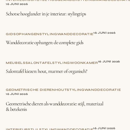
16 JUNI 2026
Schotse hooglander in je interieur: stylingtips
16 JUNI 2026
GIDS
OPHANGEN
STYLING
WANDDECORATIE
Wanddecoratie ophangen: de complete gids
16 JUNI 2026
MEUBELS
SALONTAFEL
STYLING
WOONKAMER
Salontafel kiezen: hout, marmer of organisch?
GEOMETRISCHE DIEREN
HOUT
STYLING
WANDDECORATIE
16 JUNI 2026
Geometrische dieren als wanddecoratie: stijl, materiaal
& betekenis
16 JUNI 2026
INTERIEURSTIJL
STYLING
WANDDECORATIE