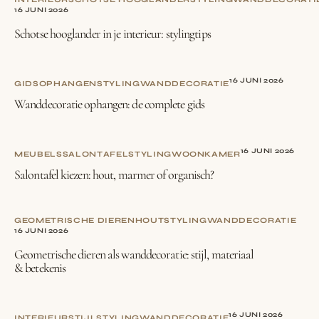
16 JUNI 2026
Schotse hooglander in je interieur: stylingtips
16 JUNI 2026
GIDS
OPHANGEN
STYLING
WANDDECORATIE
Wanddecoratie ophangen: de complete gids
16 JUNI 2026
MEUBELS
SALONTAFEL
STYLING
WOONKAMER
Salontafel kiezen: hout, marmer of organisch?
GEOMETRISCHE DIEREN
HOUT
STYLING
WANDDECORATIE
16 JUNI 2026
Geometrische dieren als wanddecoratie: stijl, materiaal
& betekenis
16 JUNI 2026
INTERIEURSTIJL
STYLING
WANDDECORATIE