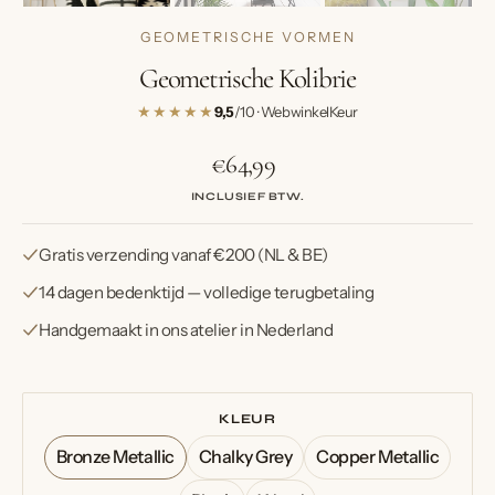
GEOMETRISCHE VORMEN
Geometrische Kolibrie
★★★★★
9,5
/10 · WebwinkelKeur
€64,99
Normale
prijs
INCLUSIEF BTW.
Gratis verzending vanaf €200 (NL & BE)
14 dagen bedenktijd — volledige terugbetaling
Handgemaakt in ons atelier in Nederland
KLEUR
Bronze Metallic
Chalky Grey
Copper Metallic
Variant
Variant
Variant