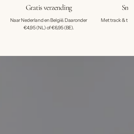
Gratis verzending
Snell
Naar Nederland en België. Daaronder
Met track & trac
€4,95 (NL) of €6,95 (BE).
ve