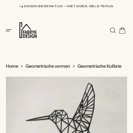
I
N
14 DAGEN BEDENKTIJD — NIET GOED, GELD TERUG
H
O
U
9,5 BIJ WEBWINKELKEUR — BEOORDEELD DOOR HONDERDEN
D
KLANTEN
Home
Geometrische vormen
Geometrische Kolibrie
G
A
N
A
A
R
I
N
H
O
U
D