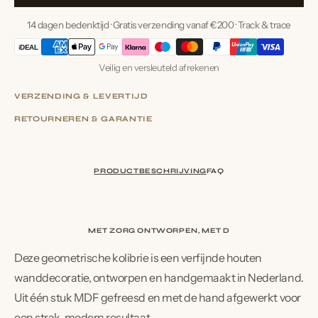
14 dagen bedenktijd · Gratis verzending vanaf €200 · Track & trace
i
DEAL
Veilig en versleuteld afrekenen
VERZENDING & LEVERTIJD
VERZENDING & LEVERTIJD
RETOURNEREN & GARANTIE
RETOURNEREN & GARANTIE
PRODUCTBESCHRIJVING
FAQ
MET ZORG ONTWORPEN, MET DE HAND G
Deze geometrische kolibrie is een verfijnde houten
wanddecoratie, ontworpen en handgemaakt in Nederland.
Uit één stuk MDF gefreesd en met de hand afgewerkt voor
een strak, modern resultaat.