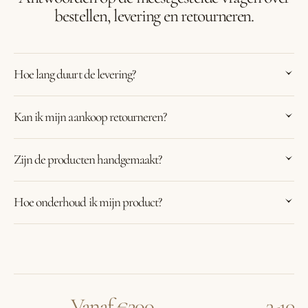
bestellen, levering en retourneren.
Hoe lang duurt de levering?
Kan ik mijn aankoop retourneren?
Zijn de producten handgemaakt?
Hoe onderhoud ik mijn product?
Vanaf €200
3-10 