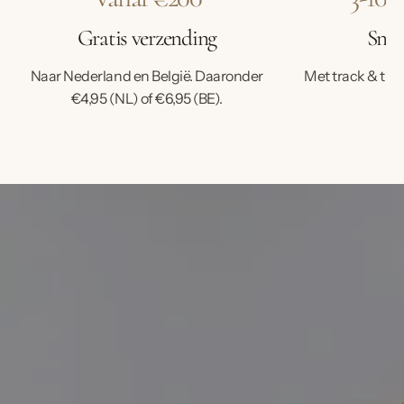
Gratis verzending
Snell
Naar Nederland en België. Daaronder
Met track & trac
€4,95 (NL) of €6,95 (BE).
ve