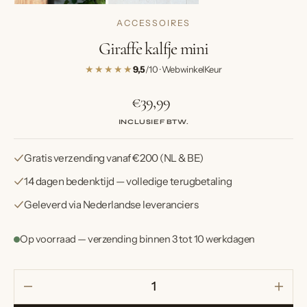
ACCESSOIRES
Giraffe kalfje mini
★★★★★
9,5
/10 · WebwinkelKeur
€39,99
Normale
prijs
INCLUSIEF BTW.
Gratis verzending vanaf €200 (NL & BE)
14 dagen bedenktijd — volledige terugbetaling
Geleverd via Nederlandse leveranciers
Op voorraad — verzending binnen 3 tot 10 werkdagen
Verlaag
Verh
aantal
aanta