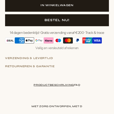
voor
voor
IN WINKELWAGEN
Giraffe
Giraf
kalfje
kalfje
mini
mini
BESTEL NU!
14 dagen bedenktijd · Gratis verzending vanaf €200 · Track & trace
i
DEAL
Veilig en versleuteld afrekenen
VERZENDING & LEVERTIJD
VERZENDING & LEVERTIJD
RETOURNEREN & GARANTIE
RETOURNEREN & GARANTIE
PRODUCTBESCHRIJVING
FAQ
MET ZORG ONTWORPEN, MET DE HAND G