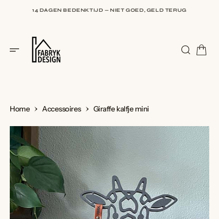
I
N
14 DAGEN BEDENKTIJD — NIET GOED, GELD TERUG
H
O
U
9,5 BIJ WEBWINKELKEUR — BEOORDEELD DOOR HONDERDEN
D
KLANTEN
Home
Accessoires
Giraffe kalfje mini
G
A
N
A
A
R
I
N
H
O
U
D