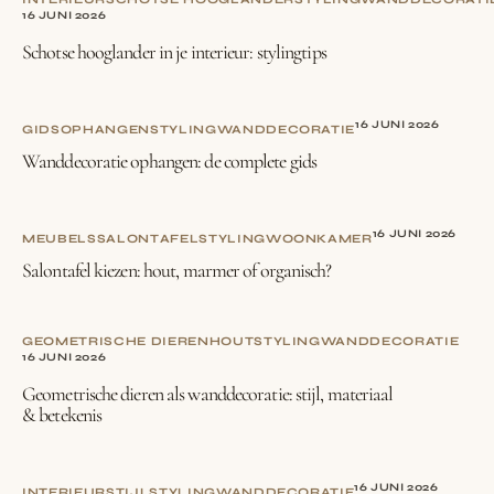
16 JUNI 2026
Schotse hooglander in je interieur: stylingtips
16 JUNI 2026
GIDS
OPHANGEN
STYLING
WANDDECORATIE
Wanddecoratie ophangen: de complete gids
16 JUNI 2026
MEUBELS
SALONTAFEL
STYLING
WOONKAMER
Salontafel kiezen: hout, marmer of organisch?
GEOMETRISCHE DIEREN
HOUT
STYLING
WANDDECORATIE
16 JUNI 2026
Geometrische dieren als wanddecoratie: stijl, materiaal
& betekenis
16 JUNI 2026
INTERIEURSTIJL
STYLING
WANDDECORATIE