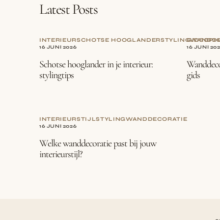
Latest Posts
INTERIEUR
SCHOTSE HOOGLANDER
STYLING
GIDS
WANDDE
OPH
16 JUNI 2026
16 JUNI 20
Schotse hooglander in je interieur:
Wanddecor
stylingtips
gids
INTERIEURSTIJL
STYLING
WANDDECORATIE
16 JUNI 2026
Welke wanddecoratie past bij jouw
interieurstijl?