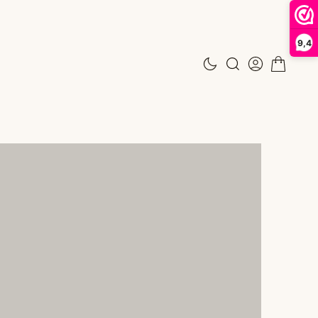
N
9,4