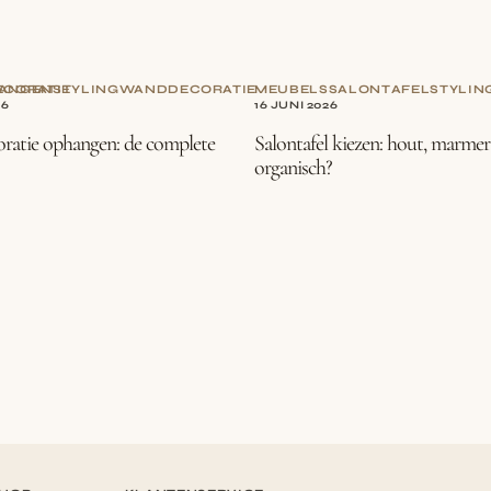
CORATIE
ANGEN
STYLING
WANDDECORATIE
MEUBELS
SALONTAFEL
STYLIN
26
16 JUNI 2026
atie ophangen: de complete
Salontafel kiezen: hout, marmer
organisch?