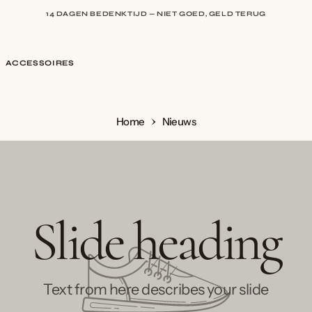
14 DAGEN BEDENKTIJD — NIET GOED, GELD TERUG
9,5 BIJ WEBWINKELKEUR — BEOORDEELD DOOR HONDERDEN KLANTE
ACCESSOIRES
Home
Nieuws
Slide heading
Text from here describes your slide