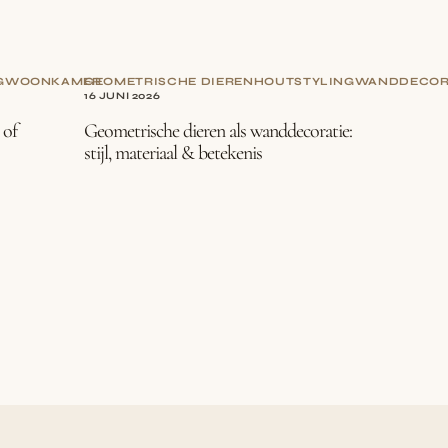
G
WOONKAMER
GEOMETRISCHE DIEREN
HOUT
STYLING
WANDDECOR
16 JUNI 2026
 of
Geometrische dieren als wanddecoratie:
stijl, materiaal & betekenis