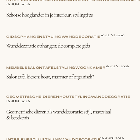
16 JUNI 2026
Schotse hooglander in je interieur: stylingtips
16 JUNI 2026
GIDS
OPHANGEN
STYLING
WANDDECORATIE
Wanddecoratie ophangen: de complete gids
16 JUNI 2026
MEUBELS
SALONTAFEL
STYLING
WOONKAMER
Salontafel kiezen: hout, marmer of organisch?
GEOMETRISCHE DIEREN
HOUT
STYLING
WANDDECORATIE
16 JUNI 2026
Geometrische dieren als wanddecoratie: stijl, materiaal
& betekenis
16 JUNI 2026
INTERIEURSTIJL
STYLING
WANDDECORATIE