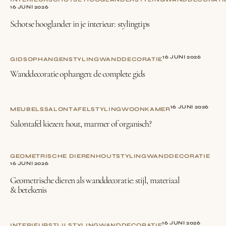
16 JUNI 2026
Schotse hooglander in je interieur: stylingtips
16 JUNI 2026
GIDS
OPHANGEN
STYLING
WANDDECORATIE
Wanddecoratie ophangen: de complete gids
16 JUNI 2026
MEUBELS
SALONTAFEL
STYLING
WOONKAMER
Salontafel kiezen: hout, marmer of organisch?
GEOMETRISCHE DIEREN
HOUT
STYLING
WANDDECORATIE
16 JUNI 2026
Geometrische dieren als wanddecoratie: stijl, materiaal
& betekenis
16 JUNI 2026
INTERIEURSTIJL
STYLING
WANDDECORATIE