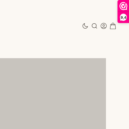
N
9,4