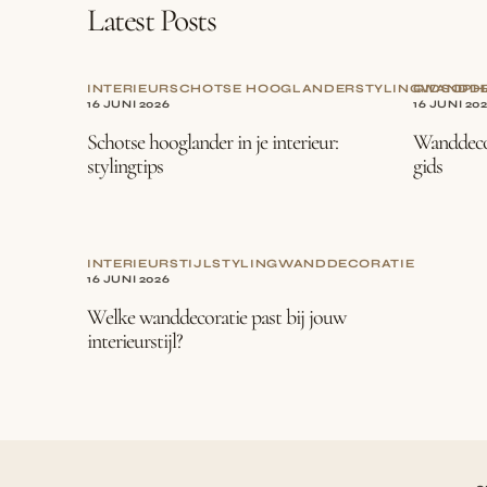
Latest Posts
INTERIEUR
SCHOTSE HOOGLANDER
STYLING
GIDS
WANDDE
OPH
16 JUNI 2026
16 JUNI 20
Schotse hooglander in je interieur:
Wanddecor
stylingtips
gids
INTERIEURSTIJL
STYLING
WANDDECORATIE
16 JUNI 2026
Welke wanddecoratie past bij jouw
interieurstijl?