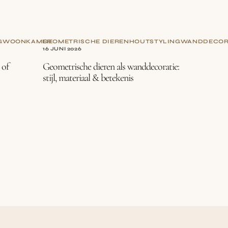
G
WOONKAMER
GEOMETRISCHE DIEREN
HOUT
STYLING
WANDDECOR
16 JUNI 2026
 of
Geometrische dieren als wanddecoratie:
stijl, materiaal & betekenis