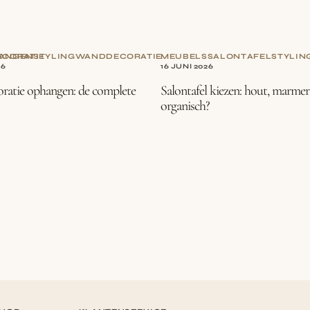
CORATIE
ANGEN
STYLING
WANDDECORATIE
MEUBELS
SALONTAFEL
STYLIN
26
16 JUNI 2026
atie ophangen: de complete
Salontafel kiezen: hout, marmer
organisch?