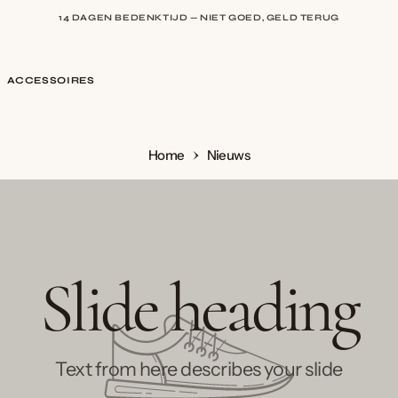
14 DAGEN BEDENKTIJD — NIET GOED, GELD TERUG
9,5 BIJ WEBWINKELKEUR — BEOORDEELD DOOR HONDERDEN KLANTE
ACCESSOIRES
Home
Nieuws
Slide heading
Text from here describes your slide