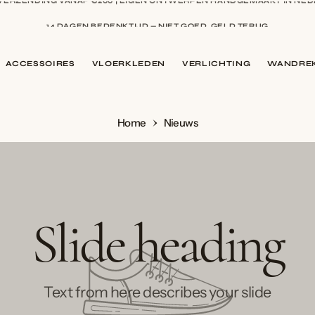
14 DAGEN BEDENKTIJD — NIET GOED, GELD TERUG
9,5 BIJ WEBWINKELKEUR — BEOORDEELD DOOR HONDERDEN KLANTE
ACCESSOIRES
VLOERKLEDEN
VERLICHTING
WANDREK
Home
Nieuws
Slide heading
Text from here describes your slide