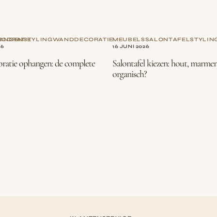
CORATIE
ANGEN
STYLING
WANDDECORATIE
MEUBELS
SALONTAFEL
STYLIN
26
16 JUNI 2026
atie ophangen: de complete
Salontafel kiezen: hout, marmer
organisch?