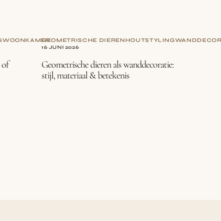
G
WOONKAMER
GEOMETRISCHE DIEREN
HOUT
STYLING
WANDDECOR
16 JUNI 2026
 of
Geometrische dieren als wanddecoratie:
stijl, materiaal & betekenis