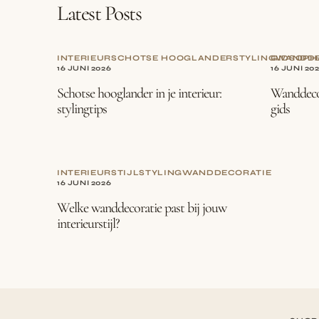
Latest Posts
INTERIEUR
SCHOTSE HOOGLANDER
STYLING
GIDS
WANDDE
OPH
16 JUNI 2026
16 JUNI 20
Schotse hooglander in je interieur:
Wanddecor
stylingtips
gids
INTERIEURSTIJL
STYLING
WANDDECORATIE
16 JUNI 2026
Welke wanddecoratie past bij jouw
interieurstijl?