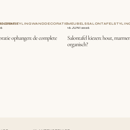
CORATIE
ANGEN
STYLING
WANDDECORATIE
MEUBELS
SALONTAFEL
STYLIN
26
16 JUNI 2026
atie ophangen: de complete
Salontafel kiezen: hout, marmer
organisch?