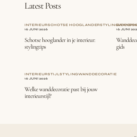
Latest Posts
INTERIEUR
SCHOTSE HOOGLANDER
STYLING
GIDS
WANDDE
OPH
16 JUNI 2026
16 JUNI 20
Schotse hooglander in je interieur:
Wanddecor
stylingtips
gids
INTERIEURSTIJL
STYLING
WANDDECORATIE
16 JUNI 2026
Welke wanddecoratie past bij jouw
interieurstijl?