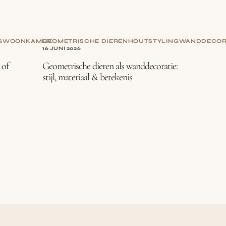
G
WOONKAMER
GEOMETRISCHE DIEREN
HOUT
STYLING
WANDDECOR
16 JUNI 2026
 of
Geometrische dieren als wanddecoratie:
stijl, materiaal & betekenis