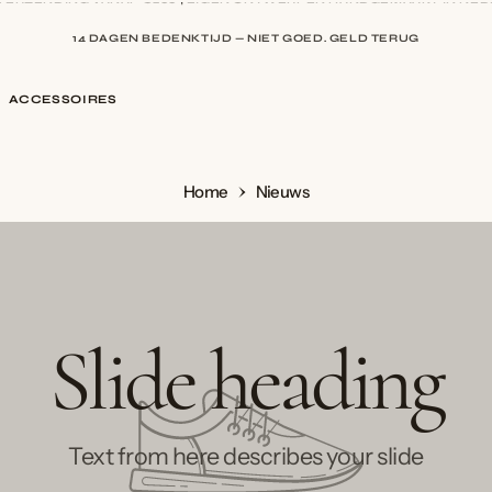
14 DAGEN BEDENKTIJD — NIET GOED, GELD TERUG
9,5 BIJ WEBWINKELKEUR — BEOORDEELD DOOR HONDERDEN KLANTE
ACCESSOIRES
Home
Nieuws
Slide heading
Text from here describes your slide