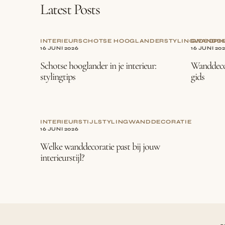
Latest Posts
INTERIEUR
SCHOTSE HOOGLANDER
STYLING
GIDS
WANDDE
OPH
16 JUNI 2026
16 JUNI 20
Schotse hooglander in je interieur:
Wanddecor
stylingtips
gids
INTERIEURSTIJL
STYLING
WANDDECORATIE
16 JUNI 2026
Welke wanddecoratie past bij jouw
interieurstijl?