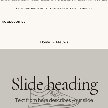
14 DAGEN BEDENKTIJD — NIET GOED, GELD TERUG
9,5 BIJ WEBWINKELKEUR — BEOORDEELD DOOR HONDERDEN KLANTE
ACCESSOIRES
Home
Nieuws
Slide heading
Text from here describes your slide