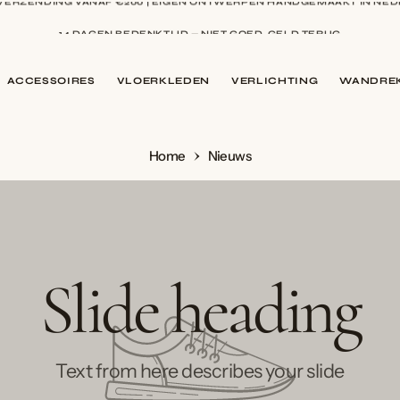
14 DAGEN BEDENKTIJD — NIET GOED, GELD TERUG
9,5 BIJ WEBWINKELKEUR — BEOORDEELD DOOR HONDERDEN KLANTE
ACCESSOIRES
VLOERKLEDEN
VERLICHTING
WANDREK
Home
Nieuws
Slide heading
Text from here describes your slide