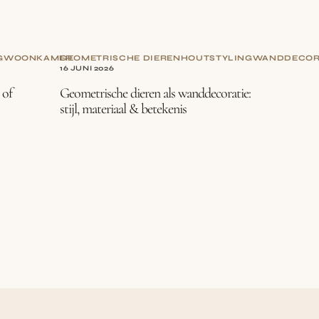
G
WOONKAMER
GEOMETRISCHE DIEREN
HOUT
STYLING
WANDDECOR
16 JUNI 2026
 of
Geometrische dieren als wanddecoratie:
stijl, materiaal & betekenis