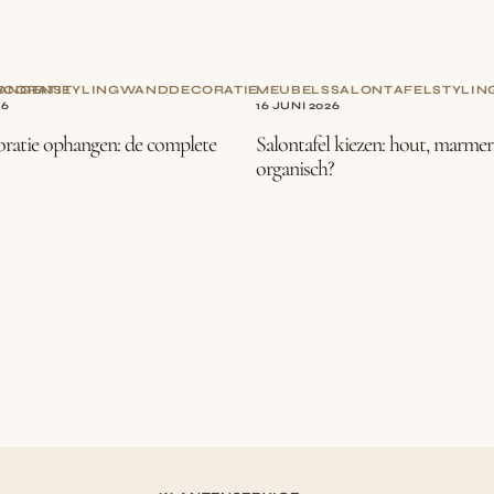
CORATIE
ANGEN
STYLING
WANDDECORATIE
MEUBELS
SALONTAFEL
STYLIN
26
16 JUNI 2026
atie ophangen: de complete
Salontafel kiezen: hout, marmer
organisch?