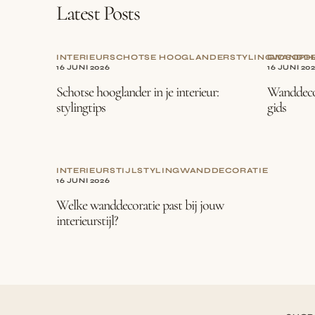
Latest Posts
INTERIEUR
SCHOTSE HOOGLANDER
STYLING
GIDS
WANDDE
OPH
16 JUNI 2026
16 JUNI 20
Schotse hooglander in je interieur:
Wanddecor
stylingtips
gids
INTERIEURSTIJL
STYLING
WANDDECORATIE
16 JUNI 2026
Welke wanddecoratie past bij jouw
interieurstijl?